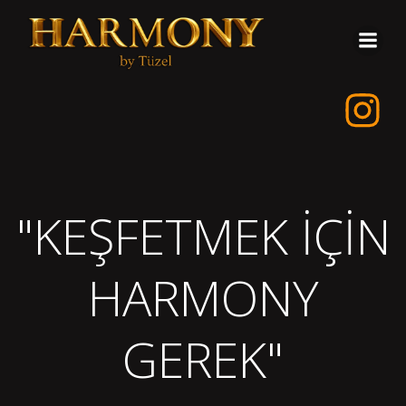
İçeriğe
geç
"KEŞFETMEK İÇİN
HARMONY
GEREK"